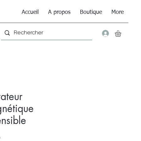
Accueil
A propos
Boutique
More
Connexio
vateur
nétique
ensible
Price
0