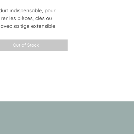
duit indispensable, pour
rer les pièces, clés ou
 avec sa tige extensible
à 62cm et son aimant
nt d'environ 900 grs, vous
Out of Stock
z récuperer vos cles, pieces
s les endroits les plus
es.
ion de :13 cm à 62 cm