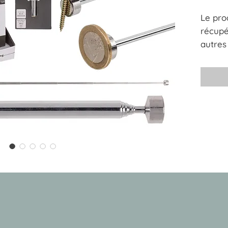
Le pro
récupé
autres
jusqu'
puissa
pourre
etc dan
difficil
Dimens