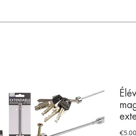
Élé
mag
ext
€5.0