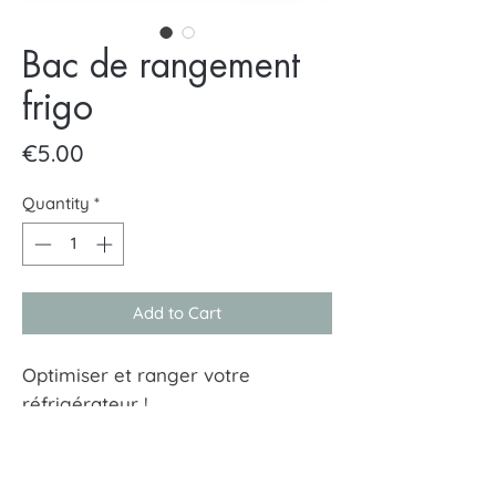
Bac de rangement
frigo
Price
€5.00
Quantity
*
Add to Cart
Optimiser et ranger votre
réfrigérateur !
Dimension : 31x15 cm. Hauteur 9,2
cm