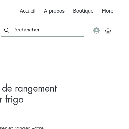
Accueil
A propos
Boutique
More
Connexio
 de rangement
r frigo
Price
0
ser et ranger votre