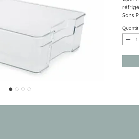
réfrigé
Sans P
Dimens
Quantit
Hauteu