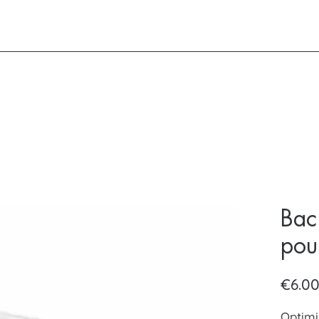
Bac
pou
€6.0
Optimi