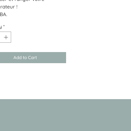
rateur !
BA.
ion : 31x15 cm
y
*
r : 15,2 cm
Add to Cart