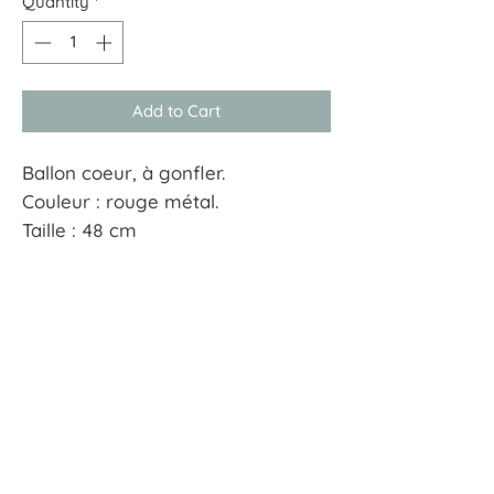
Quantity
*
Add to Cart
Ballon coeur, à gonfler.
Couleur : rouge métal.
Taille : 48 cm
À tout hasard
17 rue Guersant 75017 Paris
01 40 68 72 23
boutique.a.tout.hasard@wanadoo.fr
CGU
CGV
Mentions Légales