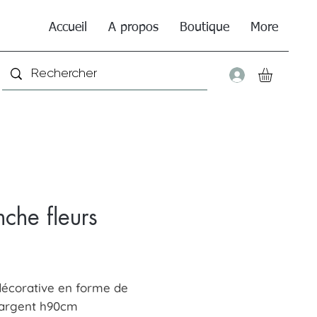
Accueil
A propos
Boutique
More
Connexio
nche fleurs
Price
décorative en forme de
 argent h90cm