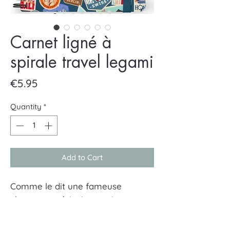
Carnet ligné à
spirale travel legami
Price
€5.95
Quantity
*
Add to Cart
Comme le dit une fameuse
chanson américaine : « si vous
l’aimez, vous devriez lui passer
l’anneau ». Et nous, le Cahier à