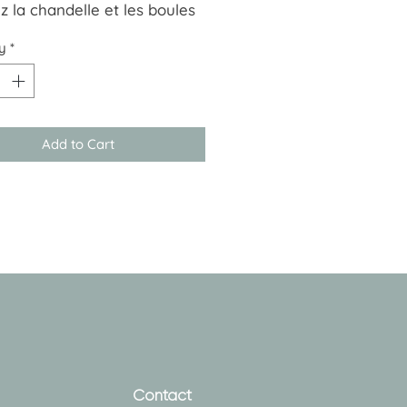
z la chandelle et les boules
t dans le ciel.
y
*
ir de 18 ans
Add to Cart
Contact