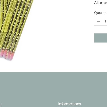
Allume
éclaten
Quantit
A part
u
Informations