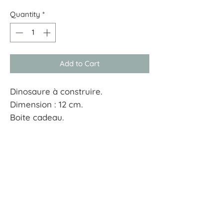
Quantity
*
Add to Cart
Dinosaure à construire.
Dimension : 12 cm.
Boite cadeau.
15 pièces
À tout hasard
17 rue Guersant 75017 Paris
01 40 68 72 23
boutique.a.tout.hasard@wanadoo.fr
CGU
CGV