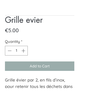
Grille evier
Price
€5.00
Quantity
*
Add to Cart
Grille évier par 2, en fils d’inox,
pour retenir tous les déchets dans
l’évier et ne pas boucher les
canalisations.
Diamètre : 9 cm