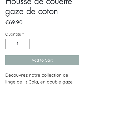
Housse de couette
gaze de coton
Price
€69.90
Quantity
*
Add to Cart
Découvrez notre collection de
linge de lit Gaïa, en double gaze
de coton.
Ultra déco, cette housse de
couette, aérienne et confortable,
vous fera oublier toutes les autre
matières !
À tout hasard