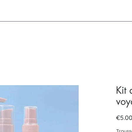
Kit 
voy
€5.0
Trouss