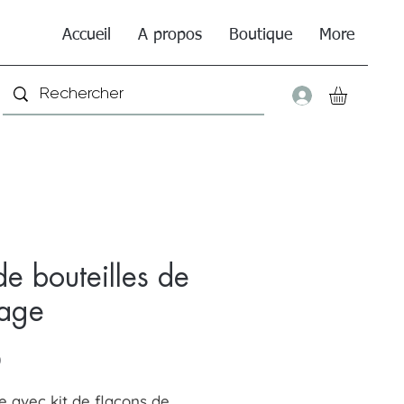
Accueil
A propos
Boutique
More
Connexio
de bouteilles de
age
Price
0
e avec kit de flacons de