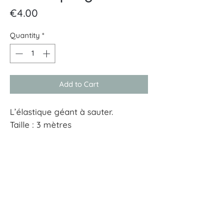
Price
€4.00
Quantity
*
Add to Cart
L’élastique géant à sauter.
Taille : 3 mètres
À tout hasard
17 rue Guersant 75017 Paris
01 40 68 72 23
boutique.a.tout.hasard@wanadoo.fr
CGU