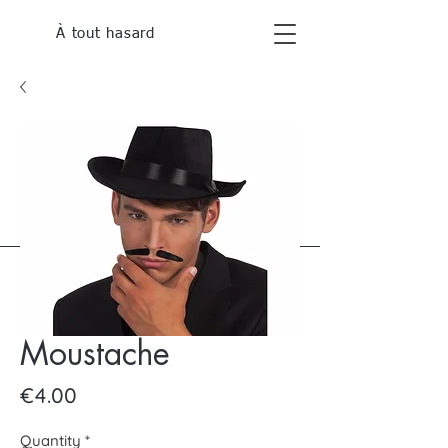
À tout hasard
Moustache
Price
€4.00
Quantity
*