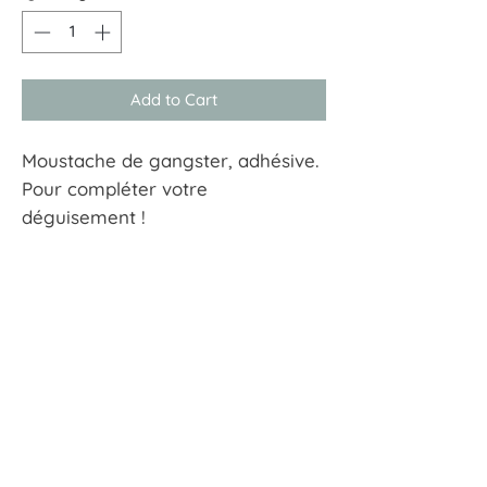
Add to Cart
Moustache de gangster, adhésive.
Pour compléter votre
déguisement !
À tout hasard
17 rue Guersant 75017 Paris
01 40 68 72 23
boutique.a.tout.hasard@wanadoo.fr
CGU
CGV
Mentions Légales
Politiques de confidentialité