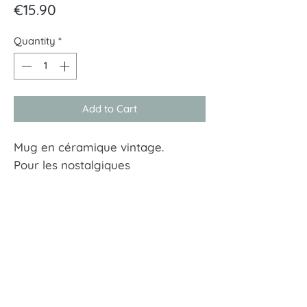
Price
€15.90
Quantity
*
Add to Cart
Mug en céramique vintage.
Pour les nostalgiques
À tout hasard
17 rue Guersant 75017 Paris
01 40 68 72 23
boutique.a.tout.hasard@wanadoo.fr
CGU