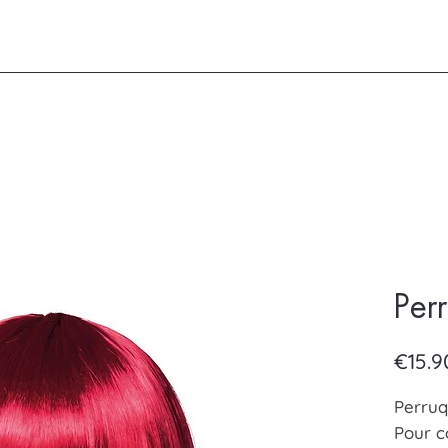
Per
€15.9
Perruq
Pour c