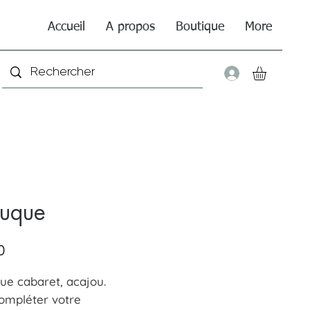
Accueil
A propos
Boutique
More
Connexio
ruque
Price
0
ue cabaret, acajou.
ompléter votre