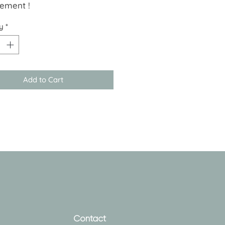
ement !
y
*
Add to Cart
Contact