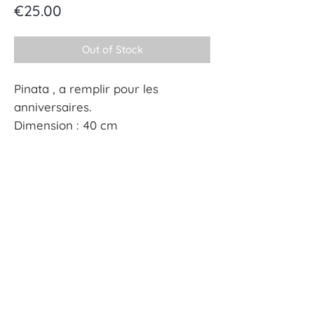
Price
€25.00
Out of Stock
Pinata , a remplir pour les
anniversaires.
Dimension : 40 cm
À tout hasard
17 rue Guersant 75017 Paris
01 40 68 72 23
boutique.a.tout.hasard@wanadoo.fr
CGU
CGV
Mentions Légales
Politiques de confidentialité