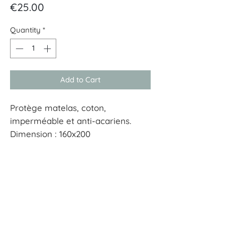
Price
€25.00
Quantity
*
Add to Cart
Protège matelas, coton,
imperméable et anti-acariens.
Dimension : 160x200
Bonnet de 25 cm
À tout hasard
17 rue Guersant 75017 Paris
01 40 68 72 23
boutique.a.tout.hasard@wanadoo.fr