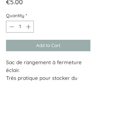
Price
€5.00
Quantity
*
Add to Cart
Sac de rangement à fermeture
éclair.
Très pratique pour stocker du
linge, déménagement, travaux
etc..
Dimension : L60xP30x50cm
À tout hasard
17 rue Guersant 75017 Paris
01 40 68 72 23
boutique.a.tout.hasard@wanadoo.fr