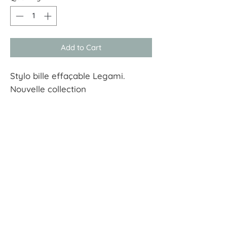
Add to Cart
Stylo bille effaçable Legami.
Nouvelle collection
À tout hasard
17 rue Guersant 75017 Paris
01 40 68 72 23
boutique.a.tout.hasard@wanadoo.fr
CGU
CGV
Mentions Légales
Politiques de confidentialité