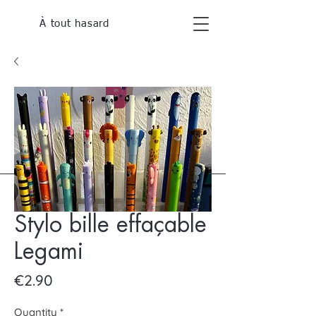
À tout hasard
Stylo bille effaçable
Legami
Price
€2.90
Quantity
*