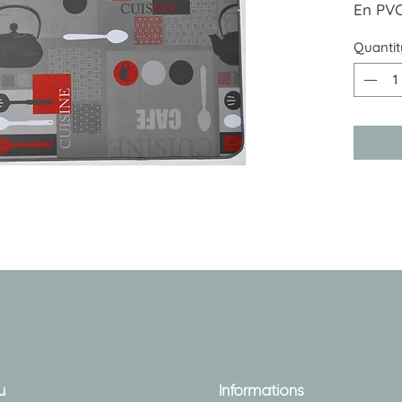
En PVC
Dimens
Quantit
u
Informations