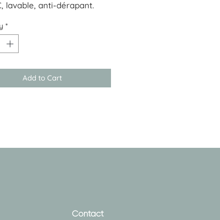
, lavable, anti-dérapant.
ion : 50x80 cm
y
*
Add to Cart
Contact