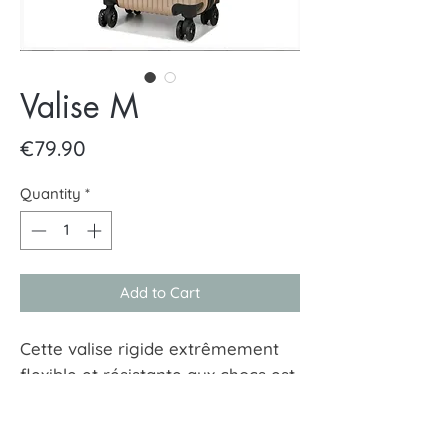
Valise M
Price
€79.90
Quantity
*
Add to Cart
Cette valise rigide extrêmement
flexible et résistante aux chocs est
le modèle de voyage idéal.
L'intérieur revêtu est divisé en