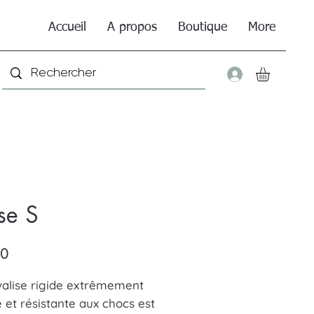
Accueil
A propos
Boutique
More
Connexio
ise S
Price
90
valise rigide extrêmement
e et résistante aux chocs est