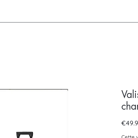
Vali
cha
€49.
Cette 