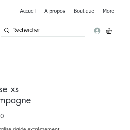
Accueil
A propos
Boutique
More
Connexio
se xs
mpagne
Price
90
valise rigide extrêmement