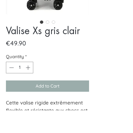
Valise Xs gris clair
Price
€49.90
Quantity
*
Add to Cart
Cette valise rigide extrêmement
flexible et résistante aux chocs est
le modèle de voyage idéal.
L'intérieur revêtu est divisé en