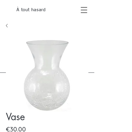
À tout hasard
Vase
Price
€30.00