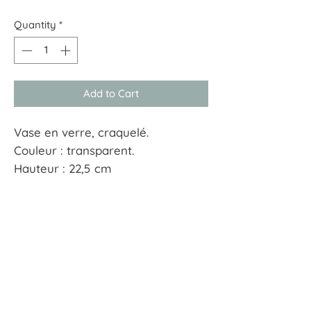
Quantity
*
Add to Cart
Vase en verre, craquelé.
Couleur : transparent.
Hauteur : 22,5 cm
Diamètre : 15,2 cm
À tout hasard
17 rue Guersant 75017 Paris
01 40 68 72 23
boutique.a.tout.hasard@wanadoo.fr
CGU