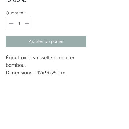
Quantité
*
Ajouter au panier
Égouttoir a vaisselle pliable en
bambou.
Dimensions : 42x33x25 cm
À tout hasard
17 rue Guersant 75017 Paris
01 40 68 72 23
boutique.a.tout.hasard@wanadoo.fr
CGU