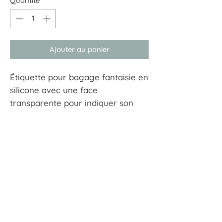
Quantité
*
Ajouter au panier
Étiquette pour bagage fantaisie en
silicone avec une face
transparente pour indiquer son
nom et adresse. S'accroche
facilement aux valises et sacs.
À tout hasard
17 rue Guersant 75017 Paris
01 40 68 72 23
boutique.a.tout.hasard@wanadoo.fr
CGU
CGV
Mentions Légales