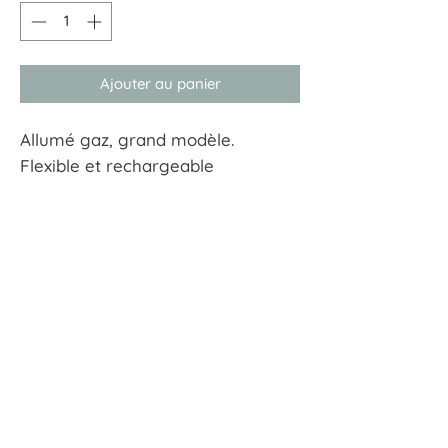
Ajouter au panier
Allumé gaz, grand modèle.
Flexible et rechargeable
À tout hasard
17 rue Guersant 75017 Paris
01 40 68 72 23
boutique.a.tout.hasard@wanadoo.fr
CGU
CGV
Mentions Légales
Politiques de confidentialité
© 2022 - A tout hasard by Norse agency.