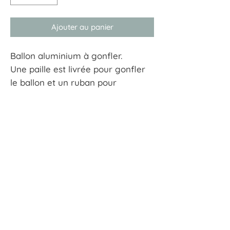
Ajouter au panier
Ballon aluminium à gonfler.
Une paille est livrée pour gonfler
le ballon et un ruban pour
l'attacher
Dimensions : 70 x 56 cm
À tout hasard
17 rue Guersant 75017 Paris
01 40 68 72 23
boutique.a.tout.hasard@wanadoo.fr
CGU
CGV
Mentions Légales
Politiques de confidentialité
© 2022 - A tout hasard by Norse agency.