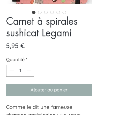
Carnet à spirales
sushicat Legami
Prix
5,95 €
Quantité
*
Ajouter au panier
Comme le dit une fameuse
chanson américaine : « si vous
l’aimez, vous devriez lui passer
l’anneau ». Et nous, le Cahier à