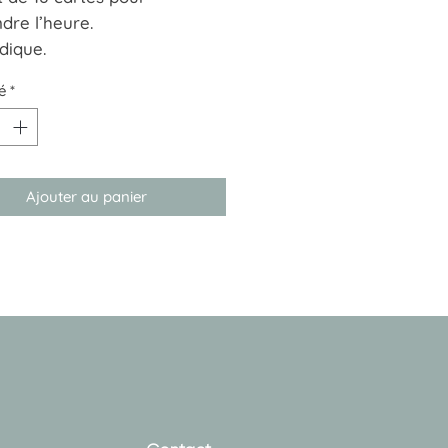
dre l’heure.
dique.
ir de 4 ans
é
*
Ajouter au panier