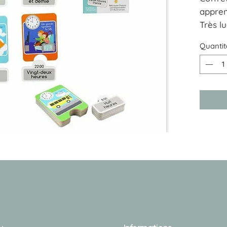
appren
Très lu
A part
Quantit