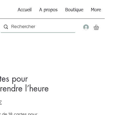
Accueil
A propos
Boutique
More
Connexio
tes pour
rendre l’heure
Prix
€
t de 18 cartes pour