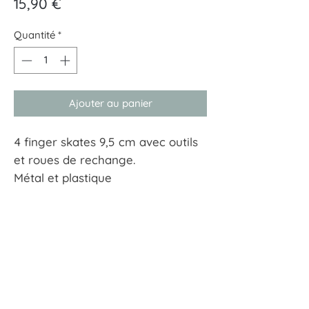
Prix
15,90 €
Quantité
*
Ajouter au panier
4 finger skates 9,5 cm avec outils
et roues de rechange.
Métal et plastique
À tout hasard
17 rue Guersant 75017 Paris
01 40 68 72 23
boutique.a.tout.hasard@wanadoo.fr