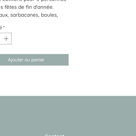
s fêtes de fin d'année.
ux, sarbacanes, boules,
.
é
*
ur faire la fête.
Ajouter au panier