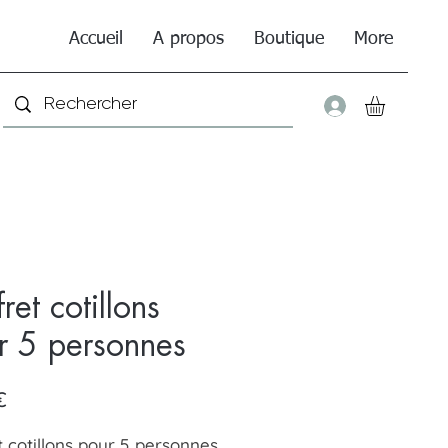
Accueil
A propos
Boutique
More
Connexio
ret cotillons
r 5 personnes
Prix
€
t cotillons pour 5 personnes