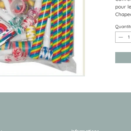
pour le
Chapea
sifflets
Quantit
Tout po