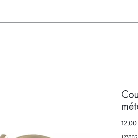
Cou
mét
12,00
123302