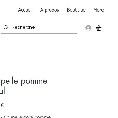
Accueil
A propos
Boutique
More
Connexio
pelle pomme
al
Prix
 €
 - Coupelle doré pomme