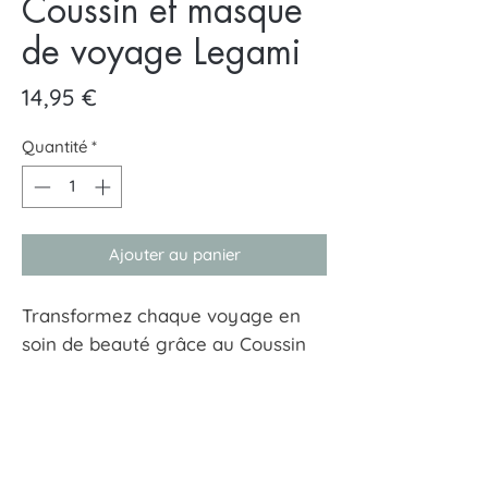
Coussin et masque
de voyage Legami
Prix
14,95 €
Quantité
*
Ajouter au panier
Transformez chaque voyage en
soin de beauté grâce au Coussin
de voyage avec masque de
sommeil - My Travel Buddy sur le
thème Kitty de Legami. Le coussin
moelleux soulage votre cou, tandis
que le masque de sommeil inclus
À tout hasard