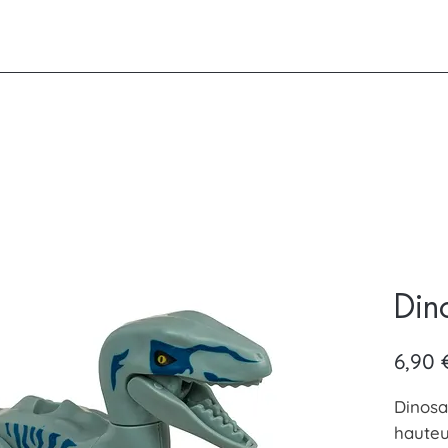
Din
6,90 
Dinosa
hauteu