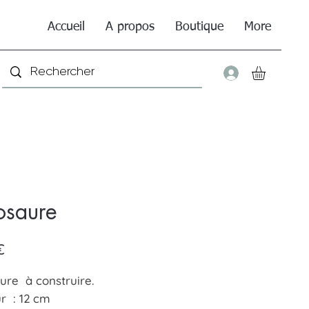
Accueil
A propos
Boutique
More
Connexio
osaure
Prix
€
ure à construire.
r : 12 cm