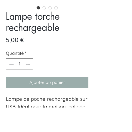
Lampe torche
rechargeable
Prix
5,00 €
Quantité
*
Ajouter au panier
Lampe de poche rechargeable sur
USB. Idéal pour la maison, ballade,
randonnée, camping, voiture.
Elle fait 10 cm, et sa lumière LED
permet un éclairage important.