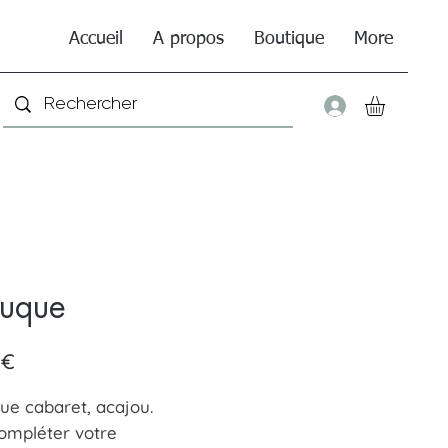
Accueil
A propos
Boutique
More
Connexio
ruque
Prix
 €
ue cabaret, acajou.
ompléter votre