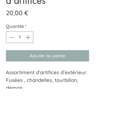
d’artifices
Prix
20,00 €
Quantité
*
Ajouter au panier
Assortiment d’artifices d’extérieur.
Fusées , chandelles, tourbillon,
démon.
37 pièces.
A partir de 18 ans
À tout hasard
17 rue Guersant 75017 Paris
01 40 68 72 23