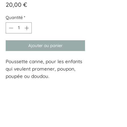
Prix
20,00 €
Quantité
*
Ajouter au panier
Poussette canne, pour les enfants
qui veulent promener, poupon,
poupée ou doudou.
À tout hasard
17 rue Guersant 75017 Paris
01 40 68 72 23
boutique.a.tout.hasard@wanadoo.fr