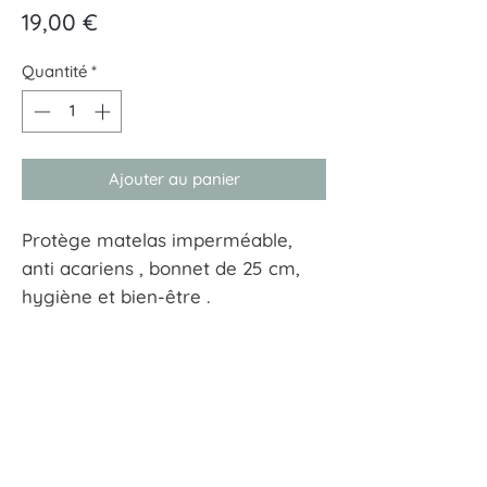
Prix
19,00 €
Quantité
*
Ajouter au panier
Protège matelas imperméable,
anti acariens , bonnet de 25 cm,
hygiène et bien-être .
Taille : 90x200cm
À tout hasard
17 rue Guersant 75017 Paris
01 40 68 72 23
boutique.a.tout.hasard@wanadoo.fr