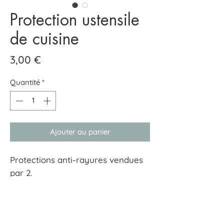
Protection ustensile
de cuisine
Prix
3,00 €
Quantité
*
Ajouter au panier
Protections anti-rayures vendues
par 2.
À placer entre vos casseroles,
poêles, plats saladiers.
Évite les rayures.