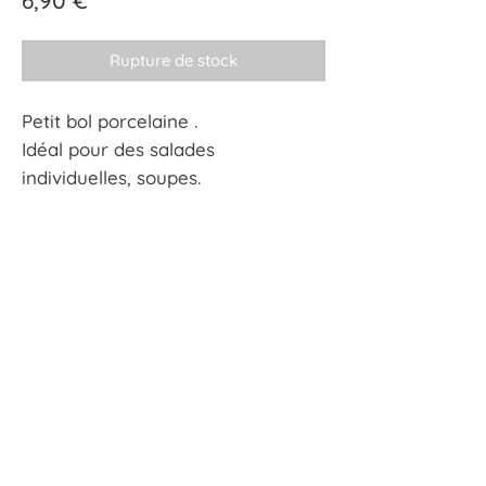
6,90 €
Rupture de stock
Petit bol porcelaine .
Idéal pour des salades
individuelles, soupes.
Diamètre : 15 cm
Hauteur : 8 cm
À tout hasard
17 rue Guersant 75017 Paris
01 40 68 72 23
boutique.a.tout.hasard@wanadoo.fr
CGU
CGV
Mentions Légales
Politiques de confidentialité
© 2022 - A tout hasard by Norse agency.