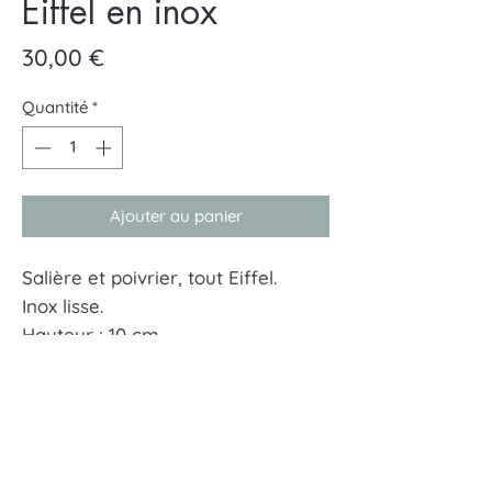
Eiffel en inox
Prix
30,00 €
Quantité
*
Ajouter au panier
Salière et poivrier, tout Eiffel.
Inox lisse.
Hauteur : 10 cm
À tout hasard
17 rue Guersant 75017 Paris
01 40 68 72 23