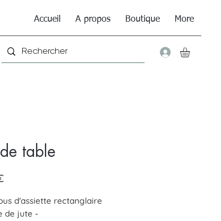
Accueil
A propos
Boutique
More
Connexio
 de table
Prix
€
ous d'assiette rectanglaire
e de jute -